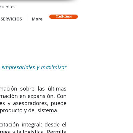
ecuentes
Contáctanos
SERVICIOS
More
s empresariales y maximizar
mación sobre las últimas
rmación en expansión. Con
res y asesoradores, puede
 producto y del sistema.
itación integral: desde el
rega y la logística. Permita