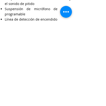
el sonido de pitido
Suspensión de micrófono de acción
programable
Línea de detección de encendido
± 1 ppm de estabilidad de frecuencia
ESN incorporado
CPU flash para futuras actualizaciones
Mezclador de voz de tipo inversión
incorporado y UT-109R / UT-110R
disponibles.
Conector accesorio D-Sub, línea de
detección de encendido y más
CONTÁCTANOS
Oficina: (+507) 374-5797
Ventas (Whatsapp): (+507) 6920-8126
Email:
info@radiosandsignals.com
Ubicación : PARK PLAZA, local #4; calle
56 Oeste
, Bella Vista, Ciudad de
Panamá.