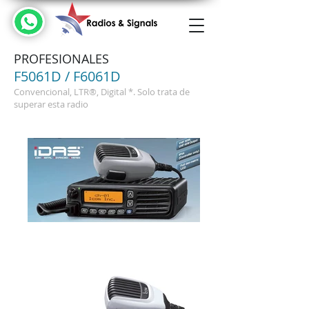
PROFESIONALES
F5061D / F6061D
Convencional, LTR®, Digital *. Solo trata de
superar esta radio