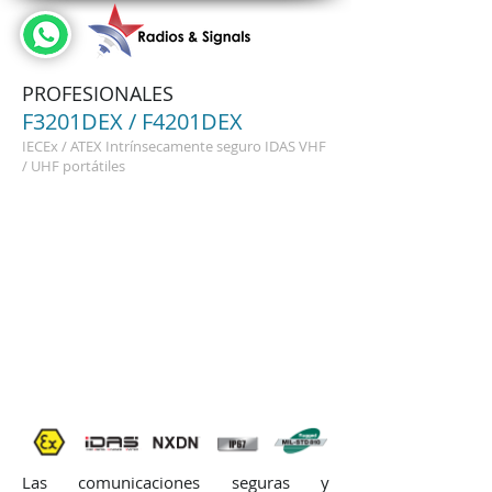
PROFESIONALES
F3201DEX / F4201DEX
IECEx / ATEX Intrínsecamente seguro IDAS VHF
/ UHF portátiles
Las comunicaciones seguras y