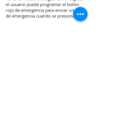
el usuario puede programar el botón
rojo de emergencia para enviar un tono
de emergencia cuando se presiona.
Otras características
Anuncio de canal
2 tonos, 5 tonos, CTCSS y DTCS
integrados para modo analógico
MDC1200 PTT ID y transmisión de
emergencia
Marcado automático DTMF
Cuerpo de baja resistividad eléctrica
CONTÁCTANOS
Oficina: (+507) 374-5797
Ventas (Whatsapp): (+507) 6920-8126
Email:
info@radiosandsignals.com
Ubicación : PARK PLAZA, local #4; calle
56 Oeste
, Bella Vista, Ciudad de
Panamá.